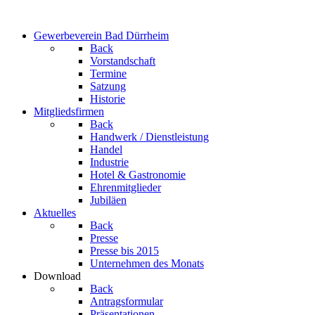
Gewerbeverein Bad Dürrheim
Back
Vorstandschaft
Termine
Satzung
Historie
Mitgliedsfirmen
Back
Handwerk / Dienstleistung
Handel
Industrie
Hotel & Gastronomie
Ehrenmitglieder
Jubiläen
Aktuelles
Back
Presse
Presse bis 2015
Unternehmen des Monats
Download
Back
Antragsformular
Präsentationen