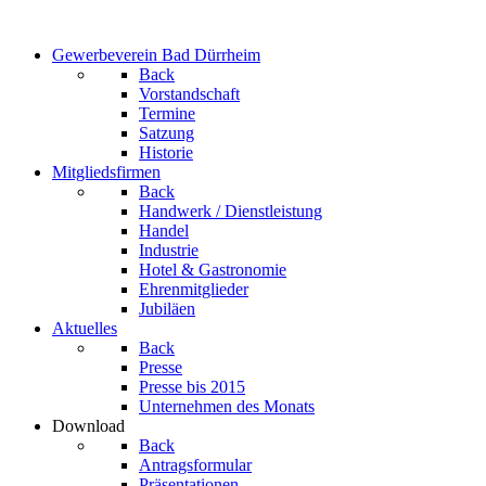
Gewerbeverein Bad Dürrheim
Back
Vorstandschaft
Termine
Satzung
Historie
Mitgliedsfirmen
Back
Handwerk / Dienstleistung
Handel
Industrie
Hotel & Gastronomie
Ehrenmitglieder
Jubiläen
Aktuelles
Back
Presse
Presse bis 2015
Unternehmen des Monats
Download
Back
Antragsformular
Präsentationen